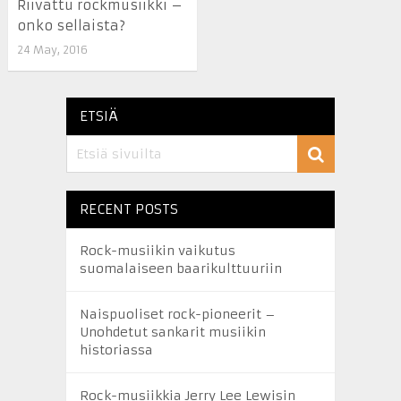
Riivattu rockmusiikki –
onko sellaista?
24 May, 2016
ETSIÄ
RECENT POSTS
Rock-musiikin vaikutus
suomalaiseen baarikulttuuriin
Naispuoliset rock-pioneerit –
Unohdetut sankarit musiikin
historiassa
Rock-musiikkia Jerry Lee Lewisin