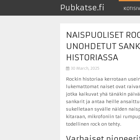
Pubkatse.fi
KOTISI
NAISPUOLISET RO
UNOHDETUT SANKA
HISTORIASSA
30 March, 2025
Rockin historiaa kerrotaan usei
lukemattomat naiset ovat raivann
jotka kaikuvat yhä tänäkin päiv
sankarit ja antaa heille ansait
sukelletaan syvälle näiden naisp
kitaraan, mikrofoniin tai rumpup
todellinen rock on tehty.
Varhaiset pioneerit 