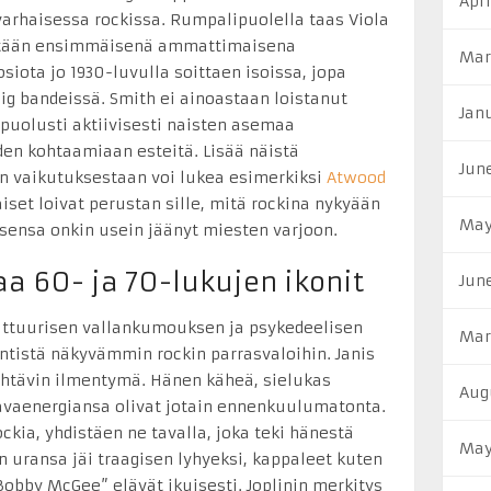
Apr
arhaisessa rockissa. Rumpalipuolella taas Viola
detään ensimmäisenä ammattimaisena
Mar
siota jo 1930-luvulla soittaen isoissa, jopa
ig bandeissä. Smith ei ainoastaan loistanut
Jan
puolusti aktiivisesti naisten asemaa
den kohtaamiaan esteitä. Lisää näistä
Jun
än vaikutuksestaan voi lukea esimerkiksi
Atwood
iset loivat perustan sille, mitä rockina nykyään
May
ensa onkin usein jäänyt miesten varjoon.
a 60- ja 70-lukujen ikonit
Jun
ttuurisen vallankumouksen ja psykedeelisen
Mar
entistä näkyvämmin rockin parrasvaloihin. Janis
ähtävin ilmentymä. Hänen käheä, sielukas
Aug
lavaenergiansa olivat jotain ennenkuulumatonta.
rockia, yhdistäen ne tavalla, joka teki hänestä
May
n uransa jäi traagisen lyhyeksi, kappaleet kuten
Bobby McGee” elävät ikuisesti. Joplinin merkitys