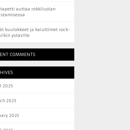
itapetti auttaa rokkiluolan
ustamisessa
ät kuulokkeet ja kaiuttimet rock-
iikin ystäville
CENT COMMENTS
HIVES
il 2025
ch 2025
uary 2023