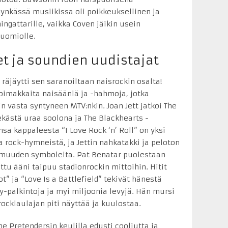
ynkässä musiikissa oli poikkeuksellinen ja
ningattarille, vaikka Coven jäikin usein
huomiolle.
et ja soundien uudistajat
 räjäytti sen saranoiltaan naisrockin osalta!
imakkaita naisääniä ja -hahmoja, jotka
in vasta syntyneen MTV:nkin. Joan Jett jatkoi The
ästä uraa soolona ja The Blackhearts -
a kappaleesta “I Love Rock ‘n’ Roll” on yksi
 rock-hymneistä, ja Jettin nahkatakki ja peloton
armuuden symboleita. Pat Benatar puolestaan
ttu ääni taipuu stadionrockin mittoihin. Hitit
t” ja “Love Is a Battlefield” tekivät hänestä
-palkintoja ja myi miljoonia levyjä. Hän mursi
rocklaulajan piti näyttää ja kuulostaa.
 Pretendersin keulilla edusti cooliutta ja