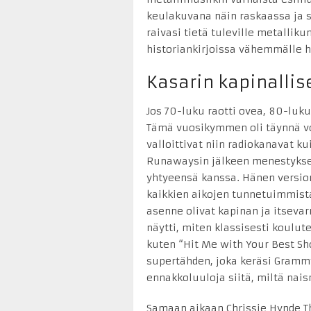
keulakuvana näin raskaassa ja s
raivasi tietä tuleville metalliku
historiankirjoissa vähemmälle 
Kasarin kapinallis
Jos 70-luku raotti ovea, 80-luku
Tämä vuosikymmen oli täynnä vo
valloittivat niin radiokanavat ku
Runawaysin jälkeen menestyksek
yhtyeensä kanssa. Hänen versions
kaikkien aikojen tunnetuimmista
asenne olivat kapinan ja itsev
näytti, miten klassisesti koulute
kuten “Hit Me with Your Best Sho
supertähden, joka keräsi Grammy
ennakkoluuloja siitä, miltä nais
Samaan aikaan Chrissie Hynde The