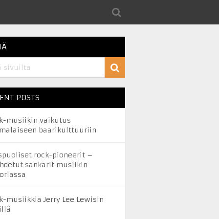
IÄ
ENT POSTS
k-musiikin vaikutus
malaiseen baarikulttuuriin
spuoliset rock-pioneerit –
hdetut sankarit musiikin
toriassa
k-musiikkia Jerry Lee Lewisin
illä