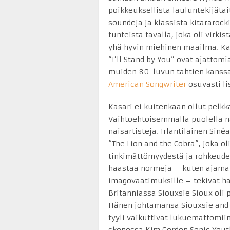
poikkeuksellista lauluntekijätai
soundeja ja klassista kitararockia
tunteista tavalla, joka oli virkis
yhä hyvin miehinen maailma. Ka
“I’ll Stand by You” ovat ajattom
muiden 80-luvun tähtien kanssa,
American Songwriter
osuvasti l
Kasari ei kuitenkaan ollut pelkk
Vaihtoehtoisemmalla puolella n
naisartisteja. Irlantilainen Sin
“The Lion and the Cobra”, joka ol
tinkimättömyydestä ja rohkeude
haastaa normeja – kuten ajamal
imagovaatimuksille – tekivät h
Britanniassa Siouxsie Sioux oli 
Hänen johtamansa Siouxsie and 
tyyli vaikuttivat lukuemattomii