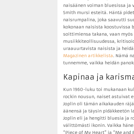
naisäänen voiman bluesissa ja v
Smith mursi esteitä. Häntä pi
naisrumpalina, joka saavutti suo
kokonaan naisista koostuvissa b
soittimiensa takana, vaan myös 
musiikkiteollisuudessa, kritisoi
uraauurtavista naisista ja heid
Magazinen artikkelista
. Nämä na
tunnemme, vaikka heidän panoks
Kapinaa ja karisma
Kun 1960-luku toi mukanaan kul
rockin nousun, naiset astuivat 
Joplin oli tämän aikakauden räj
äänensä ja täysin pidäkkeetön 
Joplin eli ja hengitti bluesia ja 
välittömästi ikonin. Vaikka häne
“Piece of My Heart” ja “Me and 