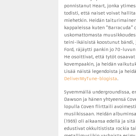
ponnistanut Heart, jonka ytimes
todisti, että naiset voivat halli
miehetkin. Heidän taiturimainen
kappaleissa kuten “Barracuda” o
uskomattomasta muusikkoudesta
teini-ikäisistä koostunut bändi,
Ford, räjäytti pankin jo 70-luvu
He osoittivat, että tytöt osaavat
kovempaakin, ja heidän vaikutu
Lisää näistä legendoista ja hei
DeliverMyTune-blogista
.
Syvemmällä undergroundissa, enn
Dawson ja hänen yhtyeensä Cove
lopulla Coven flirttaili avoimes
musiikissaan. Heidän albuminsa
(1969) oli aikaansa edellä ja si
edustivat okkultistista rockia ta
metallimusiikin varhaista esim