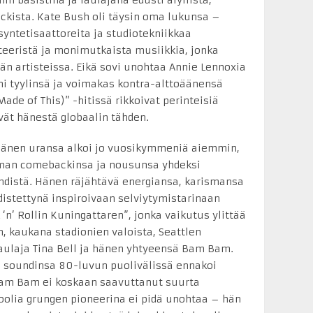
n basistina ja laulajana edusti älyllistä,
rockista. Kate Bush oli täysin oma lukunsa –
 syntetisaattoreita ja studiotekniikkaa
eteeristä ja monimutkaista musiikkia, jonka
n artisteissa. Eikä sovi unohtaa Annie Lennoxia
i tyylinsä ja voimakas kontra-alttoäänensä
de of This)” -hitissä rikkoivat perinteisiä
vät hänestä globaalin tähden.
ka hänen uransa alkoi jo vuosikymmeniä aiemmin,
man comebackinsa ja nousunsa yhdeksi
distä. Hänen räjähtävä energiansa, karismansa
distettynä inspiroivaan selviytymistarinaan
 ‘n’ Rollin Kuningattaren”, jonka vaikutus ylittää
, kaukana stadionien valoista, Seattlen
laulaja Tina Bell ja hänen yhtyeensä Bam Bam.
a soundinsa 80-luvun puolivälissä ennakoi
Bam Bam ei koskaan saavuttanut suurta
roolia grungen pioneerina ei pidä unohtaa – hän