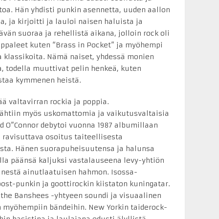
toa. Hän yhdisti punkin asennetta, uuden aallon
, ja kirjoitti ja lauloi naisen haluista ja
tävän suoraa ja rehellistä aikana, jolloin rock oli
ppaleet kuten “Brass in Pocket” ja myöhempi
ia klassikoita. Nämä naiset, yhdessä monien
 todella muuttivat pelin henkeä, kuten
istaa kymmenen heistä.
ää valtavirran rockia ja poppia.
ähtiin myös uskomattomia ja vaikutusvaltaisia
éad O”Connor debytoi vuonna 1987 albumillaan
i ravisuttava osoitus taiteellisesta
sta. Hänen suorapuheisuutensa ja halunsa
la päänsä kaljuksi vastalauseena levy-yhtiön
änestä ainutlaatuisen hahmon. Isossa-
post-punkin ja goottirockin kiistaton kuningatar.
the Banshees -yhtyeen soundi ja visuaalinen
n myöhempiin bändeihin. New Yorkin taiderock-