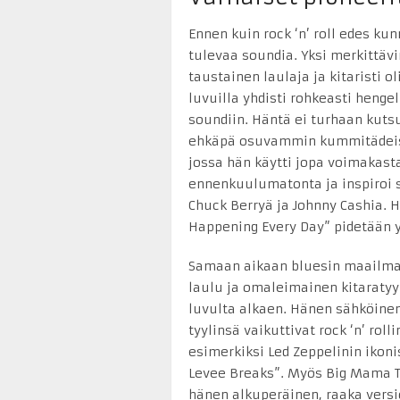
Ennen kuin rock ‘n’ roll edes kunn
tulevaa soundia. Yksi merkittäv
taustainen laulaja ja kitaristi ol
luvuilla yhdisti rohkeasti henge
soundiin. Häntä ei turhaan kutsu
ehkäpä osuvammin kummitädeistä
jossa hän käytti jopa voimakasta 
ennenkuulumatonta ja inspiroi s
Chuck Berryä ja Johnny Cashia. 
Happening Every Day” pidetään yh
Samaan aikaan bluesin maailma
laulu ja omaleimainen kitaratyy
luvulta alkaen. Hänen sähköinen
tyylinsä vaikuttivat rock ‘n’ rol
esimerkiksi Led Zeppelinin ikon
Levee Breaks”. Myös Big Mama Th
hänen alkuperäinen, raaka versi