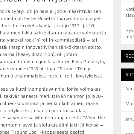
Kot
olla syntyi, oli jo naisia, jotka määrittivät sen
sis
immistä oli Sister Rosetta Tharpe. Tämä gospel-
i todellinen edelläkävijä, joka jo 1930- ja 40-
Hyv
llistä musiikkia sähkökitaran raakaan voimaan ja
mus
ta yhdeksi rock ‘n’ rollin kummisedistä – tai
! Tharpin innovatiivinen sähkökitaran soitto,
säröä (heavy distortion), oli jotain
RE
uoraan tulevia legendoja, kuten Elvis Presleytä,
Hänen vuoden 1943 hittiään “Strange Things
ARC
tenä ensimmäisistä rock ‘n’ roll -levytyksistä.
Apr
ssa vaikutti Memphis Minnie, jonka voimakas
li tekivät hänestä merkittävän hahmon jo 1920-
 blues-soundinsa ja henkilökohtainen, raaka
Mar
lin kehitykseen, ja hänen perintönsä elää
isessa versiossa Minnien kappaleesta “When the
Jan
orntonin syvä ja sielukas ääni jätti jälkensä –
onsa “Hound Dog” -kappaleesta osoitti