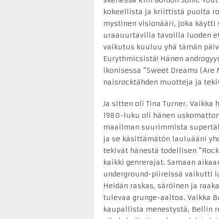
skenessä Kim Gordon Sonic Youthi
kokeellista ja kriittistä puolta 
mystinen visionääri, joka käytti
uraauurtavilla tavoilla luoden 
vaikutus kuuluu yhä tämän päivä
Eurythmicsistä! Hänen androgyyn
ikonisessa “Sweet Dreams (Are Ma
naisrocktähden muotteja ja teki
Ja sitten oli Tina Turner. Vaik
1980-luku oli hänen uskomatto
maailman suurimmista supertäh
ja se käsittämätön lauluääni yh
tekivät hänestä todellisen “Rock
kaikki genrerajat. Samaan aikaan
underground-piireissä vaikutti 
Heidän raskas, säröinen ja raak
tulevaa grunge-aaltoa. Vaikka 
kaupallista menestystä, Bellin 