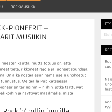
VU
ROCKMUSIIKKI
ETS
CK-PIONEERIT –
RIT MUSIIKIN
REC
Roc
n miesten kautta, mutta totuus on, että
suo
eet tietä, rikkoneet rajoja ja luoneet soundeja,
änä. On aika nostaa esiin nämä usein unohdetut
Nai
tu tunnustus. Me täällä Pub Katseessa
Uno
ioneerien tarinoihin – niihin, jotka tarttuivat
his
alikoihin ja näyttivät maailmalle, mistä
Roc
tyyl
Rock ‘n’ rollin juurilla