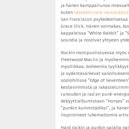
ja hänen kamppailunsa miesvalt
kuten
tässäkin rock-naisia käsi
San Franciscon psykedeelisessä 
Grace Slick. Hänen voimakas, k
kappaleissa “White Rabbit” ja 
soundia ja nostivat yhtyeen yh
Rockin monipuolistuessa myös na
Fleetwood Maciin ja myöhemmin
mystiikkaa, boheemia tyylikkyyt
ja sydäntäsärkevät sanoituksen
soolohitissä “Edge of Seventeen
kestävimmistä ja rakastetuimmis
runouden ja raa’an punk-energia
debyyttialbumistaan “Horses” v
“punkin kummitädiksi”, ja häne
inspiroineet lukemattomia artist
Hard rockin ja punkin saralla na