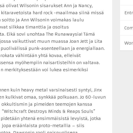
sä olivat Wilsonin sisarukset Ann ja Nancy,
ta kitaravetoista hard rock -maailmaa siinä missä
Entr
 soitto ja Ann Wilsonin voimakas laulu
vat silkkaa timanttia ja osoitus
Com
. Eikä sovi unohtaa The Runawaysia! Tämä
 jossa vaikuttivat muun muassa Joan Jett ja Lita
Wor
n puolivälissä punk-asenteellaan ja energiallaan.
 rokata vähintään yhtä kovaa, elleivät
ksensa myöhempiin naisartisteihin on valtava.
dän merkityksestään voi lukea esimerkiksi
en kuin heavy metal varsinaisesti syntyi, Jinx
n kulkivat omaa, synkkää polkuaan. Jo 60-luvun
ti okkultismin ja pimeiden teemojen kanssa
 “Witchcraft Destroys Minds & Reaps Souls”
tä pidetään yhtenä ensimmäisistä levyistä, jotka
i jopa eräänlaista proto-metallia – siis
uotoa. Dawsonin rooli naispuolisena