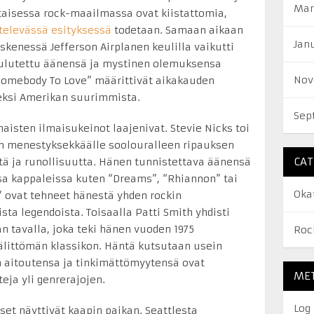
Mar
aisessa rock-maailmassa ovat kiistattomia,
ttelevässä esityksessä
todetaan. Samaan aikaan
Jan
skenessä Jefferson Airplanen keulilla vaikutti
oulutettu äänensä ja mystinen olemuksensa
Nov
“Somebody To Love” määrittivät aikakauden
deksi Amerikan suurimmista.
Sep
isten ilmaisukeinot laajenivat. Stevie Nicks toi
 menestyksekkäälle soolouralleen ripauksen
CAT
tä ja runollisuutta. Hänen tunnistettava äänensä
sa kappaleissa kuten “Dreams”, “Rhiannon” tai
Oka
” ovat tehneet hänestä yhden rockin
ta legendoista. Toisaalla Patti Smith yhdisti
n tavalla, joka teki hänen vuoden 1975
Roc
älittömän klassikon. Häntä kutsutaan usein
n aitoutensa ja tinkimättömyytensä ovat
ME
eja yli genrerajojen.
Log 
iset näyttivät kaapin paikan. Seattlesta